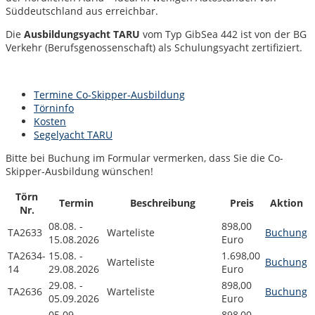
Süddeutschland aus erreichbar.
Die
Ausbildungsyacht TARU
vom Typ GibSea 442 ist von der BG
Verkehr (Berufsgenossenschaft) als Schulungsyacht zertifiziert.
Termine Co-Skipper-Ausbildung
Törninfo
Kosten
Segelyacht TARU
Bitte bei Buchung im Formular vermerken, dass Sie die Co-
Skipper-Ausbildung wünschen!
Törn
Termin
Beschreibung
Preis
Aktion
Nr.
08.08. -
898,00
TA2633
Warteliste
Buchung
15.08.2026
Euro
TA2634-
15.08. -
1.698,00
Warteliste
Buchung
14
29.08.2026
Euro
29.08. -
898,00
TA2636
Warteliste
Buchung
05.09.2026
Euro
05.09. -
898,00