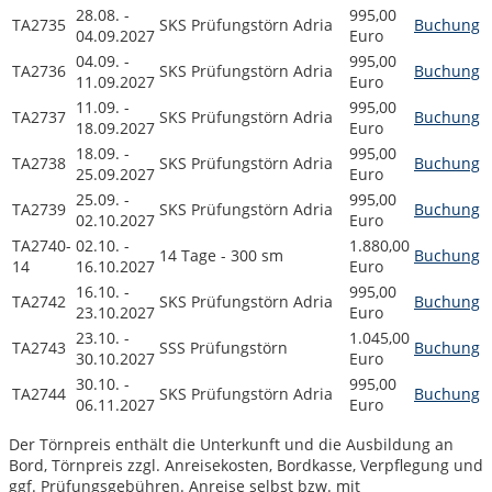
28.08. -
995,00
TA2735
SKS Prüfungstörn Adria
Buchung
04.09.2027
Euro
04.09. -
995,00
TA2736
SKS Prüfungstörn Adria
Buchung
11.09.2027
Euro
11.09. -
995,00
TA2737
SKS Prüfungstörn Adria
Buchung
18.09.2027
Euro
18.09. -
995,00
TA2738
SKS Prüfungstörn Adria
Buchung
25.09.2027
Euro
25.09. -
995,00
TA2739
SKS Prüfungstörn Adria
Buchung
02.10.2027
Euro
TA2740-
02.10. -
1.880,00
14 Tage - 300 sm
Buchung
14
16.10.2027
Euro
16.10. -
995,00
TA2742
SKS Prüfungstörn Adria
Buchung
23.10.2027
Euro
23.10. -
1.045,00
TA2743
SSS Prüfungstörn
Buchung
30.10.2027
Euro
30.10. -
995,00
TA2744
SKS Prüfungstörn Adria
Buchung
06.11.2027
Euro
Der Törnpreis enthält die Unterkunft und die Ausbildung an
Bord, Törnpreis zzgl. Anreisekosten, Bordkasse, Verpflegung und
ggf. Prüfungsgebühren. Anreise selbst bzw. mit