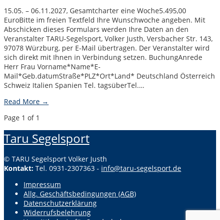
15.05. – 06.11.2027, Gesamtcharter eine Woche5.495,00
EuroBitte im freien Textfeld Ihre Wunschwoche angeben. Mit
Abschicken dieses Formulars werden Ihre Daten an den
Veranstalter TARU-Segelsport, Volker Justh, Versbacher Str. 143,
97078 Würzburg, per E-Mail übertragen. Der Veranstalter wird
sich direkt mit Ihnen in Verbindung setzen. BuchungAnrede
Herr Frau Vorname*Name*E-
Mail*Geb.datumStraße*PLZ*Ort*Land* Deutschland Österreich
Schweiz Italien Spanien Tel. tagsüberTel.…
Read More →
Page 1 of 1
Taru Segelsport
© TARU Segelsport Volker Justh
Kontakt:
Tel. 0931-2307363 -
info@taru-segelsport.de
Impressum
Allg. Geschäftsbedingungen (AGB)
Datenschutzerklärung
Widerrufsbelehrung